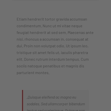
Etiam hendrerit tortor gravida accumsan
condimentum. Nunc ut mi vitae neque
feugiat hendrerit at sed sem. Maecenas ante
nisi, rhoncus a accumsan in, consequat at
dui. Proin non volutpat odio. Ut ipsum leo,
tristique sit amet felis ut, iaculis pharetra
elit. Donec rutrum interdum tempus. Cum
sociis natoque penatibus et magnis dis
parturient montes.
„Quisque eleifend ac magna eu
sodales. Sed ullamcorper bibendum
lectus sed scelerisque. Quisque non