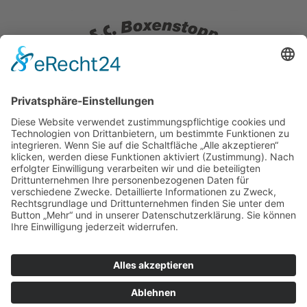
KFZ-Werkstatt
Reifenservice
HU
info@sc-boxenstopp.de