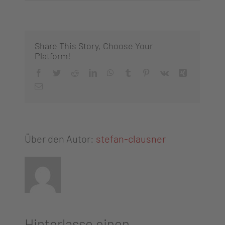
Share This Story, Choose Your
Platform!
Facebook
Twitter
Reddit
LinkedIn
WhatsApp
Tumblr
Pinterest
Vk
Xing
E-
Mail
Über den Autor:
stefan-clausner
Hinterlasse einen