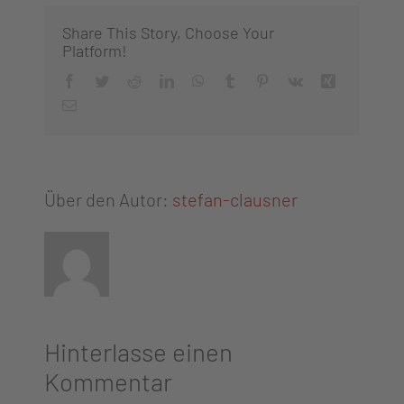
Share This Story, Choose Your
Platform!
Facebook
Twitter
Reddit
LinkedIn
WhatsApp
Tumblr
Pinterest
Vk
Xing
E-
Mail
Über den Autor:
stefan-clausner
Hinterlasse einen
Kommentar