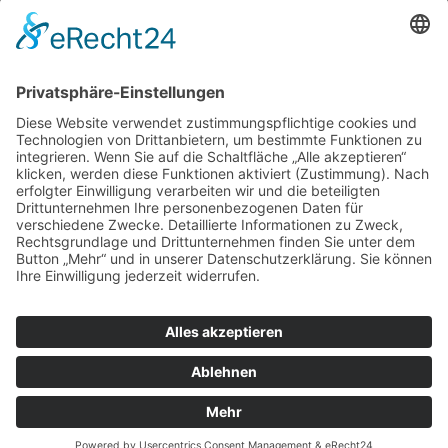
KFZ-Werkstatt
Reifenservice
HU
info@sc-boxenstopp.de
© Copyright
2026 |
Datenschutz
|
Impressum
COOKIE-EINSTELLUNGEN